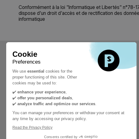
Conformément à la loi "Informatique et Libertés" n°78-17 d
dispose d'un droit d'accès et de rectification des donnée
informatique
Cookie
Preferences
We use
essential
cookies for the
proper functioning of this site. Other
cookies may be used to:
✔️
enhance your experience
,
✔️
offer you personalized deals
,
✔️
analyze traffic and optimize our services
.
You can manage your preferences or withdraw your consent at
any time by accessing our privacy policy.
Read the Privacy Policy
Consents certified by