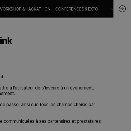
WORKSHOP & HACKATHON
CONFÉRENCES & EXPO
FR
EN
ink
nt.
re à l’utilisateur de s’inscrire à un évènement,
ènement.
 de passe, ainsi que tous les champs choisis par
être communiquées à ses partenaires et prestataires