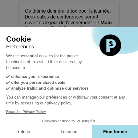
Ce thème donnera le ton pour la journée.
Deux salles de conférences seront
ouvertes le jour de l’événement : le
Main
Stage
et la
Tech Room
. Grâce au
format hybride,
les participants en
Cookie
ligne pourront suivre en direct les
conférences du Main Stage
(en
Preferences
français ou en anglais selon l’intervenant),
We use
essential
cookies for the proper
avec des sous-titres disponibles en
functioning of this site. Other cookies may
35 langues
pour profiter pleinement de
be used to:
l'expérience, où que vous soyez.
✔️
enhance your experience
,
✔️
offer you personalized deals
,
✔️
analyze traffic and optimize our services
.
Toutes les
Aucun
You can manage your preferences or withdraw your consent at any
résulta
time by accessing our privacy policy.
Sessions en replay
Read the Privacy Policy
Consents certified by
I refuse
I choose
Fine for me